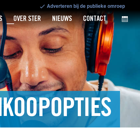
Adverteren bij de publieke omroep
S
OVER STER
NIEUWS
CONTACT
INKOOPOPTIES