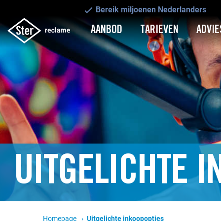
Bereik miljoenen Nederlanders
AANBOD
TARIEVEN
ADVIE
UITGELICHTE 
Homepage
Huidige pagina:
Uitgelichte inkoopopties