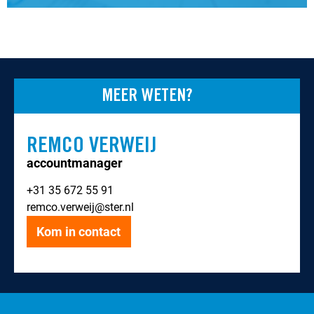
MEER WETEN?
REMCO VERWEIJ
accountmanager
+31 35 672 55 91
remco.verweij@ster.nl
Kom in contact