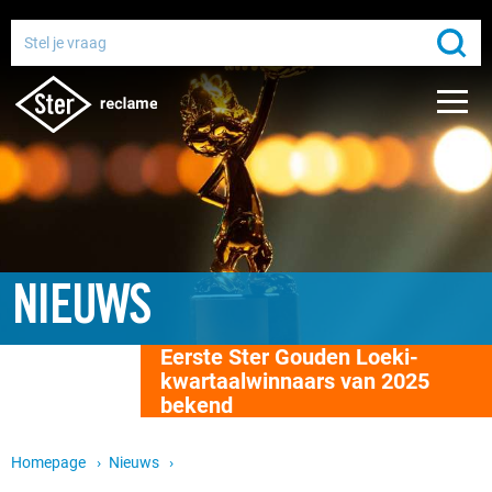
Adverteren bij de publieke omroep
Bereik miljoenen Nederlanders
Gratis media-advies
NIEUWS
Eerste Ster Gouden Loeki-
kwartaalwinnaars van 2025
bekend
Homepage
Nieuws